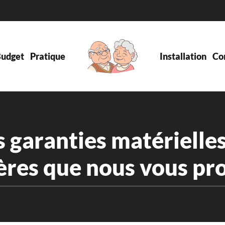
udget
Pratique
Installation
Co
s garanties matérielles
ères que nous vous p