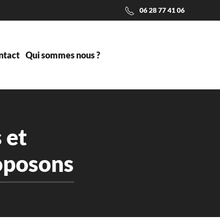
06 28 77 41 06
ntact
Qui sommes nous ?
 et
roposons